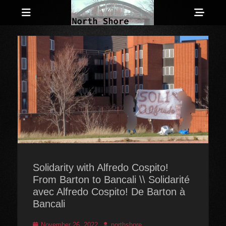
Menu
Sho
Head
Anarchist and Anti-Authoritarian News across Canada
North Shore
Side
Counter-Info
Cont
Solidarity with Alfredo Cospito!
From Barton to Bancali \\ Solidarité
avec Alfredo Cospito! De Barton à
Bancali
Posted
Author
November 26, 2022
northshore