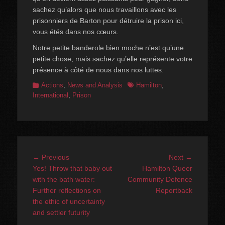
sachez qu’alors que nous travaillons avec les
prisonniers de Barton pour détruire la prison ici,
vous étés dans nos cœurs.
Notre petite banderole bien moche n’est qu’une
petite chose, mais sachez qu’elle représente votre
présence à côté de nous dans nos luttes.
Categories
Tags
Actions
,
News and Analysis
Hamilton
,
International
,
Prison
Post
Previous
Next
← Previous
Next →
navigation
post:
post:
Yes! Throw that baby out
Hamilton Queer
with the bath water:
Community Defence
Further reflections on
Reportback
the ethic of uncertainty
and settler futurity